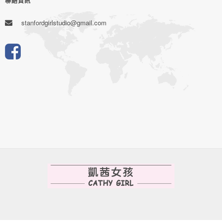
聯絡資訊
stanfordgirlstudio@gmail.com